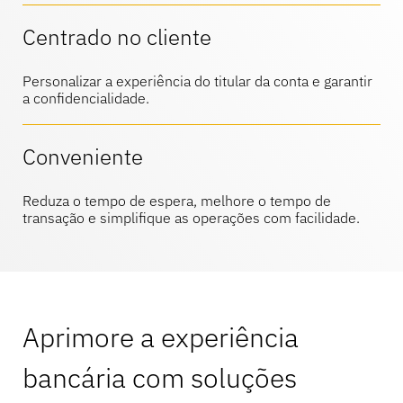
Entre em contato conosco
Artigos esportivos
Centrado no cliente
Catálogo
Etiquetas e destacadores de sensores
Personalizar a experiência do titular da conta e garantir
a confidencialidade.
Varejo especializado
Notícias
Ponto de venda
Conveniente
Esportes e entretenimento
Reduza o tempo de espera, melhore o tempo de
transação e simplifique as operações com facilidade.
Suportes para tablets
Hospitalidade e restaurantes
Aprimore a experiência
Construtores de acessórios
bancária com soluções