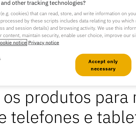
nes e tablets.
and other tracking technologies?
 (e.g. cookies) that can read, store, and write information on yo
 processed by these scripts includes data relating to you which
ress and session details) and browsing activity. We use this infor
er content, maintain security, enable user choice, improve our s
ookie notice
Privacy notice
s
Accept only
necessary
 os produtos para 
e telefones e table