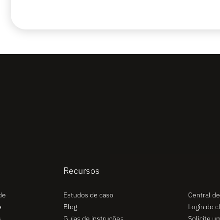
Recursos
Suporte
de
Estudos de caso
Central de
e
Blog
Login do c
s
Guias de instruções
Solicite um