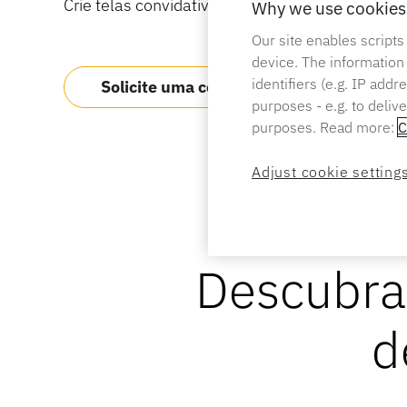
Crie telas convidativas e seguras para smartpho
Why we use cookies 
Our site enables scripts
device. The information
identifiers (e.g. IP add
Solicite uma cotação
purposes - e.g. to deliv
purposes. Read more:
C
Adjust cookie setting
Descubra
d