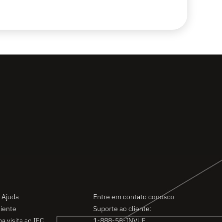
Contato
 Ajuda
Entre em contato conosco
liente
Suporte ao cliente:
a visita ao IEC
1-888-55-INVUE