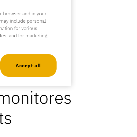
ur browser and in your
 may include personal
mation for various
ites, and for marketing
Accept all
monitores
ts