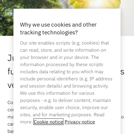
Central de Ajuda
EcossistemaOneKEY
Proteção de ativos
BloqueiosLIVE
Why we use cookies and other
MagStand
Sustentabilidade
Faça você mesmo e reforma da casa
tracking technologies?
Controle de acesso
Zips
Blog
Our site enables scripts (e.g. cookies) that
can read, store, and write information on
Carreiras na InVue
Juntos, estamos criando um
your browser and in your device. The
Hipermercado e mercearia
Ponto de venda
information processed by these scripts
futuro mais inteligente e mais
Guias de instruções
includes data relating to you which may
Segurança do mostruário de mercadorias
include personal identifiers (e.g. IP address
verde
Parceiros de negócios
and session details) and browsing activity.
Operadoras de telefonia móvel
Loja Conectada
We use this information for various
Especificações técnicas
Segurança de mercadorias penduradas
purposes - e.g. to deliver content, maintain
Como parte da ASSA ABLOY, compartilhamos o
security, enable user choice, improve our
compromisso de construir um mundo mais seguro,
Parcerias empresariais
sites, and for marketing purposes. Read
Saúde e beleza
mais sustentável e mais aberto. A ASSA ABLOY lidera o
more:
Cookie notice
Privacy notice
caminho com metas climáticas ambiciosas, metas
Estudos de caso
Travas inteligentes
baseadas na ciência e relatórios de progresso