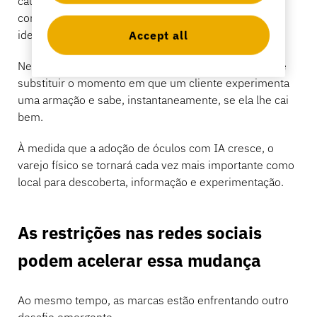
causa das características do produto. Eles compram
com base no caimento, no conforto, no estilo, na
identidade e na confiança.
Accept all
Nenhuma estratégia de marketing gerada por IA pode
substituir o momento em que um cliente experimenta
uma armação e sabe, instantaneamente, se ela lhe cai
bem.
À medida que a adoção de óculos com IA cresce, o
varejo físico se tornará cada vez mais importante como
local para descoberta, informação e experimentação.
As restrições nas redes sociais
podem acelerar essa mudança
Ao mesmo tempo, as marcas estão enfrentando outro
desafio emergente.