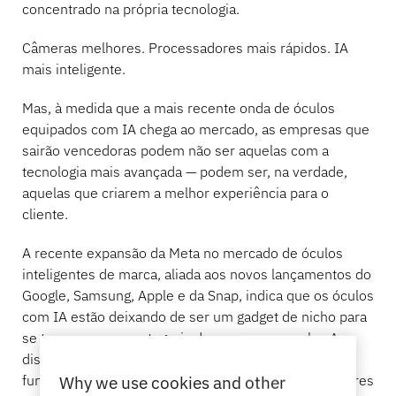
concentrado na própria tecnologia.
Entre em contato conosco
Artigos esportivos
Câmeras melhores. Processadores mais rápidos. IA
Catálogo
Etiquetas e destacadores de sensores
mais inteligente.
Mas, à medida que a mais recente onda de óculos
Varejo especializado
equipados com IA chega ao mercado, as empresas que
Notícias
Ponto de venda
sairão vencedoras podem não ser aquelas com a
tecnologia mais avançada — podem ser, na verdade,
Esportes e entretenimento
aquelas que criarem a melhor experiência para o
cliente.
Suportes para tablets
A recente expansão da Meta no mercado de óculos
inteligentes de marca, aliada aos novos lançamentos do
Hospitalidade e restaurantes
Google, Samsung, Apple e da Snap, indica que os óculos
com IA estão deixando de ser um gadget de nicho para
se tornarem uma categoria de consumo popular. A
Construtores de acessórios
disputa já não se resume a provar que a tecnologia
funciona. Trata-se agora de convencer os consumidores
Why we use cookies and other