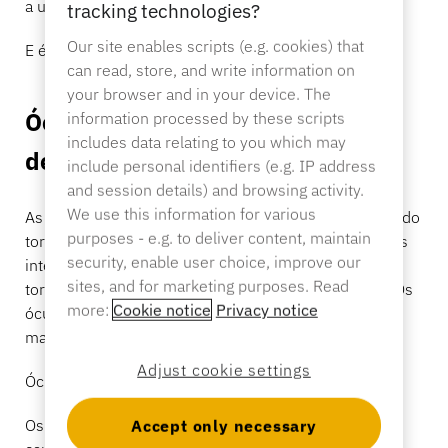
a usá-la.
tracking technologies?
Our site enables scripts (e.g. cookies) that
E é aí que o varejo se torna o campo de batalha.
Bancário
can read, store, and write information on
your browser and in your device. The
Óculos com IA enfrentam um
information processed by these scripts
includes data relating to you which may
Educação
desafio já conhecido
include personal identifiers (e.g. IP address
and session details) and browsing activity.
We use this information for various
As empresas de tecnologia passaram décadas tentando
purposes - e.g. to deliver content, maintain
tornar os dispositivos vestíveis populares. Os relógios
security, enable user choice, improve our
inteligentes acabaram tendo sucesso porque se
sites, and for marketing purposes. Read
tornaram ao mesmo tempo funcionais e modernos. Os
more:
Cookie notice
Privacy notice
óculos inteligentes enfrentam um obstáculo ainda
maior.
Adjust cookie settings
Óculos são algo profundamente pessoal.
Os consumidores não compram óculos apenas por
Accept only necessary