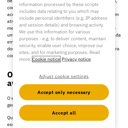
de furto no varejo de ferragens incluem fios elétricos,
information processed by these scripts
conexões de cobre, acessórios de encanamento e
includes data relating to you which may
acessórios para lâminas — produtos que não parecem
include personal identifiers (e.g. IP address
atraentes, mas que são rapidamente revendidos no
and session details) and browsing activity.
mercado paralelo. O método de “varredura”, em que
We use this information for various
uma prateleira de pilhas ou lâminas Diablo é esvaziada
purposes - e.g. to deliver content, maintain
em menos de dez segundos, é uma tática específica
security, enable user choice, improve our
dos ladrões profissionais que os ganchos de prateleira
sites, and for marketing purposes. Read
comuns não conseguem impedir.
more:
Cookie notice
Privacy notice
Os danos que você não está
Adjust cookie settings
avaliando
Accept only necessary
O encolhimento é medido. Os efeitos em cadeia
geralmente não são, e são significativos.
Accept all
Quando uma ferramenta de alto valor desaparece,
esse item fica fora de estoque. O cliente que veio