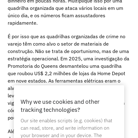
dinheiro em poucas horas. Multiplique isso por uma
quadrilha organizada que ataca vários locais em um
único dia, e os números ficam assustadores
rapidamente.
É por isso que as quadrilhas organizadas de crime no
varejo têm como alvo o setor de materiais de
construção. Não se trata de oportunismo, mas de uma
estratégia operacional. Em 2025, uma investigação da
Promotoria do Queens desmantelou uma quadrilha
que roubou US$ 2,2 milhões de lojas da Home Depot
em nove estados. As ferramentas elétricas eram o
alvo principal. Essas quadrilhas fazem um
levantamento das lojas, identificam falhas na
Why we use cookies and other
vigilância e planejam o momento certo para agir. Um
tracking technologies?
código de chave compartilhado ou um corredor com
poucos funcionários é o sinal verde.
Our site enables scripts (e.g. cookies) that
can read, store, and write information on
Além das categorias óbvias, os itens com alto índice
your browser and in your device. The