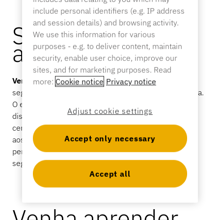
Entre em contato conosco
include personal identifiers (e.g. IP address
Artigos esportivos
and session details) and browsing activity.
Segurança que
Catálogo
We use this information for various
Etiquetas e destacadores de sensores
agiliza o varejo.
purposes - e.g. to deliver content, maintain
security, enable user choice, improve our
Varejo especializado
sites, and for marketing purposes. Read
Notícias
Vendas mais rápidas são
o resultado de quando a
more:
Cookie notice
Privacy notice
Ponto de venda
segurança trabalha a favor da sua loja, e não contra ela.
O ecossistema conectado InVuereúne fechaduras,
Esportes e entretenimento
Adjust cookie settings
displays e caixas registradoras em um único sistema
Suportes para tablets
centralizado. Os funcionários têm acesso instantâneo
Accept only necessary
aos produtos, os gerentes mantêm o controle das
permissões de acesso e os produtos permanecem
Hospitalidade e restaurantes
seguros, mas disponíveis para os clientes.
Accept all
Construtores de acessórios
Venha aprender